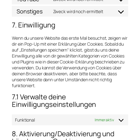
Consent
google-
to
Sonstiges
maps
Zweck wird noch ermittelt
service
Consent
youtube
to
7. Einwilligung
service
sonstiges
Wenn du unsere Website das erste Mal besuchst, zeigen wir
dir ein Pop-Up mit einer Erklärung über Cookies. Sobald du
auf „Einstellungen speichern“ klickst, gibst du uns deine
Einwilligung alle von dir gewählten Kategorien von Cookies
und Plugins wie in dieser Cookie-Erklärung beschrieben zu
verwenden. Du kannst die Verwendung von Cookies über
deinen Browser deaktivieren, aber bitte beachte, dass
unsere Website dann unter Umständen nicht richtig
funktioniert.
7.1 Verwalte deine
Einwilligungseinstellungen
Funktional
Immer aktiv
8. Aktivierung/Deaktivierung und