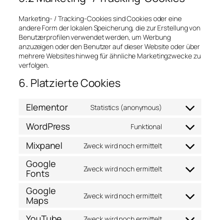
Marketing- / Tracking-Cookies sind Cookies oder eine
andere Form der lokalen Speicherung, die zur Erstellung von
Benutzerprofilen verwendet werden, um Werbung
anzuzeigen oder den Benutzer auf dieser Website oder über
mehrere Websites hinweg für ähnliche Marketingzwecke zu
verfolgen.
6. Platzierte Cookies
Elementor
Statistics (anonymous)
Consent
to
WordPress
Funktional
service
Consent
elementor
to
Mixpanel
Zweck wird noch ermittelt
service
Consent
wordpress
to
Google
service
Zweck wird noch ermittelt
Fonts
Consent
mixpanel
to
Google
service
Zweck wird noch ermittelt
Maps
Consent
google-
to
fonts
YouTube
service
Zweck wird noch ermittelt