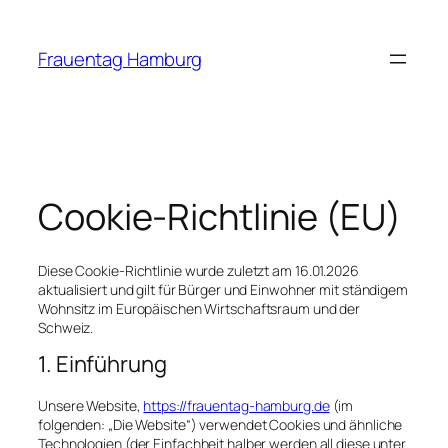
Zum
Inhalt
Frauentag Hamburg
springen
Cookie-Richtlinie (EU)
Diese Cookie-Richtlinie wurde zuletzt am 16.01.2026
aktualisiert und gilt für Bürger und Einwohner mit ständigem
Wohnsitz im Europäischen Wirtschaftsraum und der
Schweiz.
1. Einführung
Unsere Website,
https://frauentag-hamburg.de
(im
folgenden: „Die Website“) verwendet Cookies und ähnliche
Technologien (der Einfachheit halber werden all diese unter